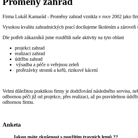
Proměny zahrad
Firma Lukáš Kamarád - Proměny zahrad vznikla v roce 2002 jako firma
Vysokou kvalitu zahradnických prací docilujeme školením a zároveň
Dle potřeb zákazníků jsme rozdělili naše aktivity na tyto oblast
projekci zahrad
realizaci zahrad
údržbu zahrad
výsadba a péče o veřejnou zeleň
prořezávky stromů a keřů, rizikové kácení
Velmi důležitou praktikou firmy je dodržování následného servisu, ne
odbornou péči již od projekce, přes realizaci, až po pravidelnou údrž
odbornou firmu.
Anketa
Jakou máte zkušenost s použitím travních lemů ??