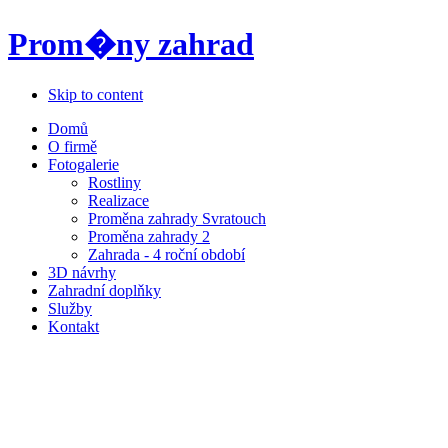
Prom�ny zahrad
Skip to content
Domů
O firmě
Fotogalerie
Rostliny
Realizace
Proměna zahrady Svratouch
Proměna zahrady 2
Zahrada - 4 roční období
3D návrhy
Zahradní doplňky
Služby
Kontakt