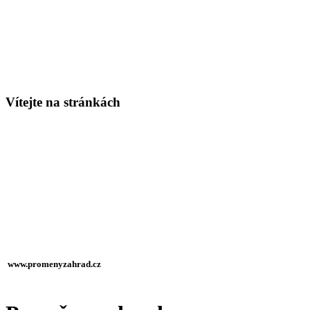
Vítejte na stránkách
Vítejte na stránkách firmy
Lukáš Kamarád - proměny zahrad
Doufám, že si vyberete z našich služeb
a svěříte nám péči o svou zahradu
www.promenyzahrad.cz